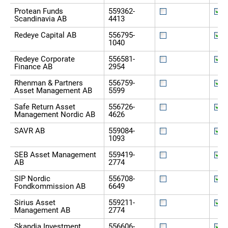
Protean Funds
559362-
Scandinavia AB
4413
Redeye Capital AB
556795-
1040
Redeye Corporate
556581-
Finance AB
2954
Rhenman & Partners
556759-
Asset Management AB
5599
Safe Return Asset
556726-
Management Nordic AB
4626
SAVR AB
559084-
1093
SEB Asset Management
559419-
AB
2774
SIP Nordic
556708-
Fondkommission AB
6649
Sirius Asset
559211-
Management AB
2774
Skandia Investment
556606-