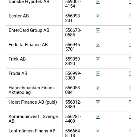
Danske Hypotek AB
559001-
4154
Ecster AB
556993-
2311
EnterCard Group AB
556673-
0585
Fedelta Finance AB
556945-
5701
Frink AB
559059-
8420
Froda AB
556999-
3388
Handelsbanken Finans
556053-
Aktiebolag
0841
Hoist Finance AB (publ)
556012-
8489
Kommuninvest i Sverige
556281-
AB
4409
Lantmännen Finans AB
556664-
8118