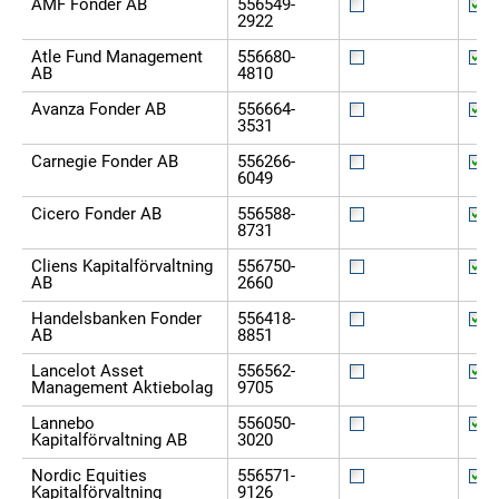
AMF Fonder AB
556549-
2922
Atle Fund Management
556680-
AB
4810
Avanza Fonder AB
556664-
3531
Carnegie Fonder AB
556266-
6049
Cicero Fonder AB
556588-
8731
Cliens Kapitalförvaltning
556750-
AB
2660
Handelsbanken Fonder
556418-
AB
8851
Lancelot Asset
556562-
Management Aktiebolag
9705
Lannebo
556050-
Kapitalförvaltning AB
3020
Nordic Equities
556571-
Kapitalförvaltning
9126