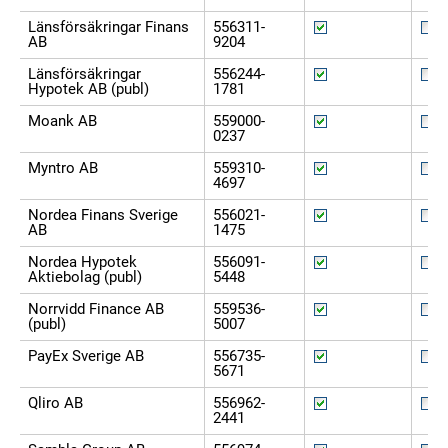
Länsförsäkringar Finans
556311-
AB
9204
Länsförsäkringar
556244-
Hypotek AB (publ)
1781
Moank AB
559000-
0237
Myntro AB
559310-
4697
Nordea Finans Sverige
556021-
AB
1475
Nordea Hypotek
556091-
Aktiebolag (publ)
5448
Norrvidd Finance AB
559536-
(publ)
5007
PayEx Sverige AB
556735-
5671
Qliro AB
556962-
2441