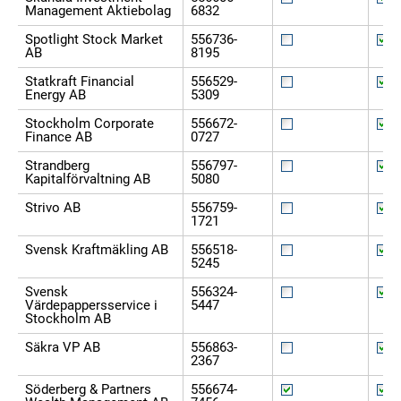
Management Aktiebolag
6832
Spotlight Stock Market
556736-
AB
8195
Statkraft Financial
556529-
Energy AB
5309
Stockholm Corporate
556672-
Finance AB
0727
Strandberg
556797-
Kapitalförvaltning AB
5080
Strivo AB
556759-
1721
Svensk Kraftmäkling AB
556518-
5245
Svensk
556324-
Värdepappersservice i
5447
Stockholm AB
Säkra VP AB
556863-
2367
Söderberg & Partners
556674-