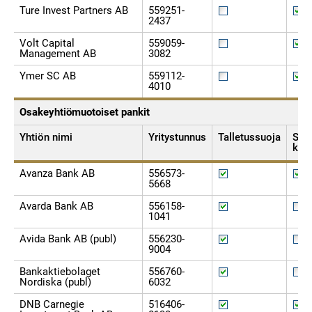
Ture Invest Partners AB
559251-
2437
Volt Capital
559059-
Management AB
3082
Ymer SC AB
559112-
4010
Osakeyhtiömuotoiset pankit
Yhtiön nimi
Yritystunnus
Talletussuoja
Sijo
kor
Avanza Bank AB
556573-
5668
Avarda Bank AB
556158-
1041
Avida Bank AB (publ)
556230-
9004
Bankaktiebolaget
556760-
Nordiska (publ)
6032
DNB Carnegie
516406-