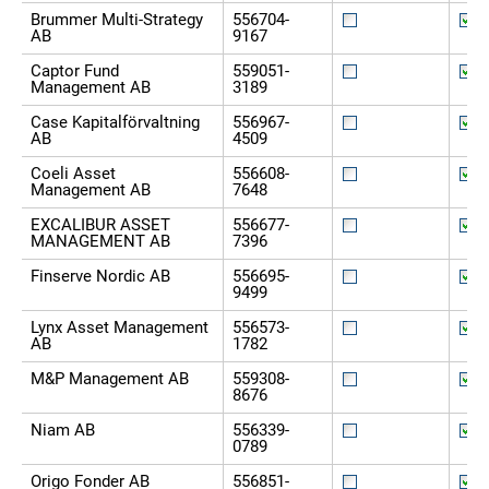
Brummer Multi-Strategy
556704-
AB
9167
Captor Fund
559051-
Management AB
3189
Case Kapitalförvaltning
556967-
AB
4509
Coeli Asset
556608-
Management AB
7648
EXCALIBUR ASSET
556677-
MANAGEMENT AB
7396
Finserve Nordic AB
556695-
9499
Lynx Asset Management
556573-
AB
1782
M&P Management AB
559308-
8676
Niam AB
556339-
0789
Origo Fonder AB
556851-