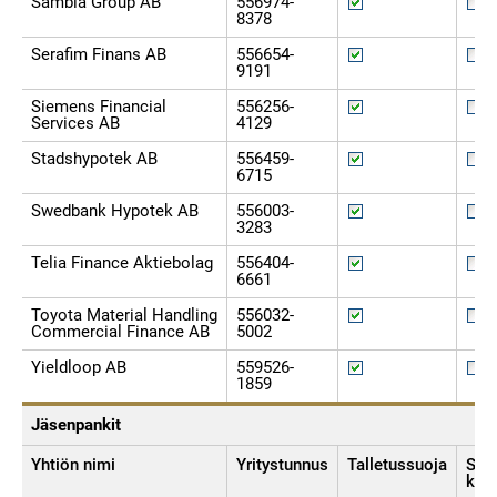
Sambla Group AB
556974-
8378
Serafim Finans AB
556654-
9191
Siemens Financial
556256-
Services AB
4129
Stadshypotek AB
556459-
6715
Swedbank Hypotek AB
556003-
3283
Telia Finance Aktiebolag
556404-
6661
Toyota Material Handling
556032-
Commercial Finance AB
5002
Yieldloop AB
559526-
1859
Jäsenpankit
Yhtiön nimi
Yritystunnus
Talletussuoja
Sijo
kor