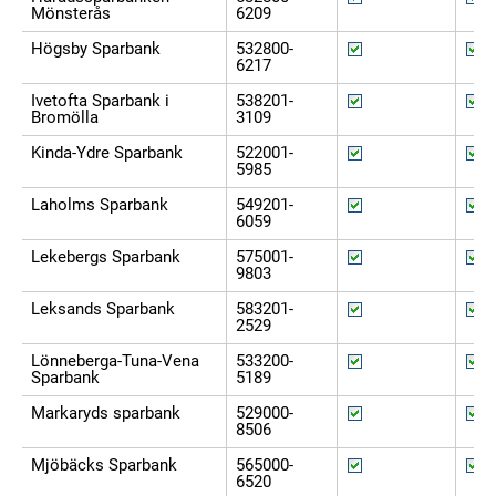
Mönsterås
6209
Högsby Sparbank
532800-
6217
Ivetofta Sparbank i
538201-
Bromölla
3109
Kinda-Ydre Sparbank
522001-
5985
Laholms Sparbank
549201-
6059
Lekebergs Sparbank
575001-
9803
Leksands Sparbank
583201-
2529
Lönneberga-Tuna-Vena
533200-
Sparbank
5189
Markaryds sparbank
529000-
8506
Mjöbäcks Sparbank
565000-
6520