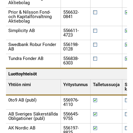
Aktiebolag
Prior & Nilsson Fond-
556632-
och Kapitalförvaltning
0841
Aktiebolag
Simplicity AB
556611-
4723
Swedbank Robur Fonder
556198-
AB
0128
Tundra Fonder AB
556838-
6303
Luottoyhteisöt
Yhtiön nimi
Yritystunnus
Talletussuoja
Sijo
kor
0to9 AB (publ)
556976-
4110
AB Sveriges Säkerställda
556645-
Obligationer (publ)
9755
AK Nordic AB
556197-
8825