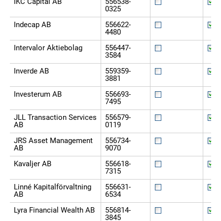
IKC Capital AB
556538-
0325
Indecap AB
556622-
4480
Intervalor Aktiebolag
556447-
3584
Inverde AB
559359-
3881
Investerum AB
556693-
7495
JLL Transaction Services
556579-
AB
0119
JRS Asset Management
556734-
AB
9070
Kavaljer AB
556618-
7315
Linné Kapitalförvaltning
556631-
AB
6534
Lyra Financial Wealth AB
556814-
3845