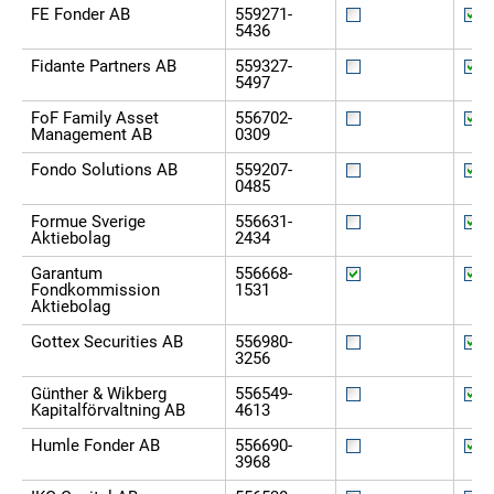
FE Fonder AB
559271-
5436
Fidante Partners AB
559327-
5497
FoF Family Asset
556702-
Management AB
0309
Fondo Solutions AB
559207-
0485
Formue Sverige
556631-
Aktiebolag
2434
Garantum
556668-
Fondkommission
1531
Aktiebolag
Gottex Securities AB
556980-
3256
Günther & Wikberg
556549-
Kapitalförvaltning AB
4613
Humle Fonder AB
556690-
3968