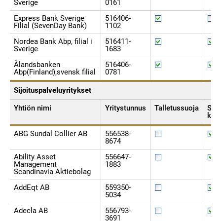
Sverige
0161
Express Bank Sverige
516406-
Filial (SevenDay Bank)
1102
Nordea Bank Abp, filial i
516411-
Sverige
1683
Ålandsbanken
516406-
Abp(Finland),svensk filial
0781
Sijoituspalveluyritykset
Yhtiön nimi
Yritystunnus
Talletussuoja
Sijo
kor
ABG Sundal Collier AB
556538-
8674
Ability Asset
556647-
Management
1883
Scandinavia Aktiebolag
AddEqt AB
559350-
5034
Adecla AB
556793-
3691