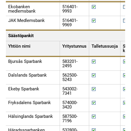
Ekobanken
516401-
medlemsbank
9993
JAK Medlemsbank
516401-
9969
Säästöpankit
Yhtiön nimi
Yritystunnus
Talletussuoja
Sijo
kor
Bjursås Sparbank
583201-
2495
Dalslands Sparbank
562500-
5243
Ekeby Sparbank
543002-
7341
Fryksdalens Sparbank
574000-
3420
Hälsinglands Sparbank
587500-
7196
Häradssparbanken
532800-