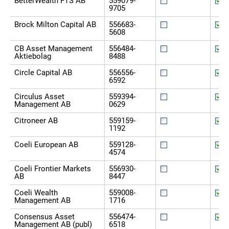
BetterWealth FTS AB
559079-
9705
Brock Milton Capital AB
556683-
5608
CB Asset Management
556484-
Aktiebolag
8488
Circle Capital AB
556556-
6592
Circulus Asset
559394-
Management AB
0629
Citroneer AB
559159-
1192
Coeli European AB
559128-
4574
Coeli Frontier Markets
556930-
AB
8447
Coeli Wealth
559008-
Management AB
1716
Consensus Asset
556474-
Management AB (publ)
6518