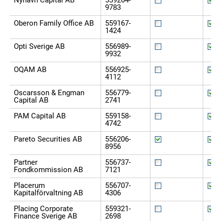
Nyhavn Capital AB
559264-
9783
Oberon Family Office AB
559167-
1424
Opti Sverige AB
556989-
9932
OQAM AB
556925-
4112
Oscarsson & Engman
556779-
Capital AB
2741
PAM Capital AB
559158-
4742
Pareto Securities AB
556206-
8956
Partner
556737-
Fondkommission AB
7121
Placerum
556707-
Kapitalförvaltning AB
4306
Placing Corporate
559321-
Finance Sverige AB
2698