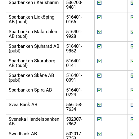
Sparbanken i Karlshamn
536200-
9481
Sparbanken Lidköping
516401-
AB (publ)
0166
Sparbanken Mälardalen
516401-
AB (publ)
9928
Sparbanken Sjuhärad AB
516401-
(publ)
9852
Sparbanken Skaraborg
516401-
AB (publ)
0141
Sparbanken Skåne AB
516401-
(publ)
0091
Sparbanken Spira AB
516401-
0224
Svea Bank AB
556158-
7634
Svenska Handelsbanken
502007-
AB
7862
Swedbank AB
502017-
7753