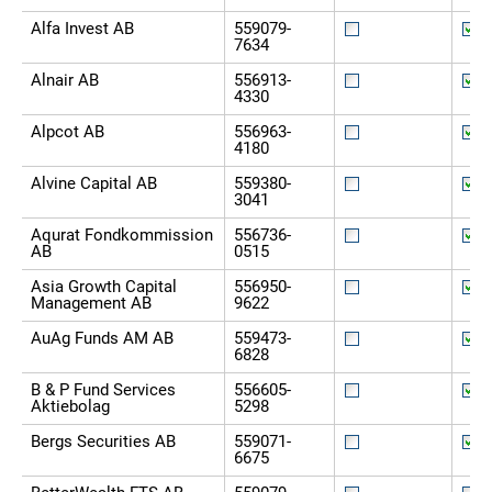
Alfa Invest AB
559079-
7634
Alnair AB
556913-
4330
Alpcot AB
556963-
4180
Alvine Capital AB
559380-
3041
Aqurat Fondkommission
556736-
AB
0515
Asia Growth Capital
556950-
Management AB
9622
AuAg Funds AM AB
559473-
6828
B & P Fund Services
556605-
Aktiebolag
5298
Bergs Securities AB
559071-
6675