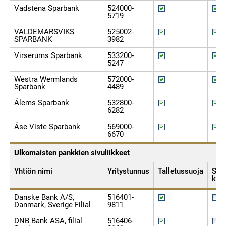
Vadstena Sparbank
524000-
5719
VALDEMARSVIKS
525002-
SPARBANK
3982
Virserums Sparbank
533200-
5247
Westra Wermlands
572000-
Sparbank
4489
Ålems Sparbank
532800-
6282
Åse Viste Sparbank
569000-
6670
Ulkomaisten pankkien sivuliikkeet
Yhtiön nimi
Yritystunnus
Talletussuoja
Sijo
kor
Danske Bank A/S,
516401-
Danmark, Sverige Filial
9811
DNB Bank ASA, filial
516406-