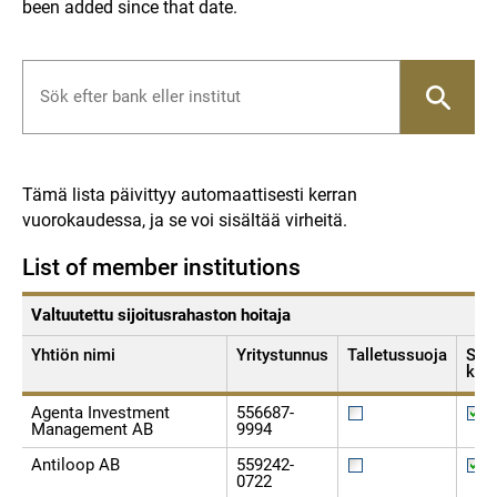
been added since that date.
Tämä lista päivittyy automaattisesti kerran
vuorokaudessa, ja se voi sisältää virheitä.
List of member institutions
Valtuutettu sijoitusrahaston hoitaja
Yhtiön nimi
Yritystunnus
Talletussuoja
Sijo
kor
Agenta Investment
556687-
Management AB
9994
Antiloop AB
559242-
0722