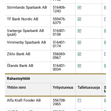
Sörmlands Sparbank AB
516406-
1243
TF Bank Nordic AB
559476-
6379
Varbergs Sparbank AB
516401-
(publ)
0158
Vimmerby Sparbank AB
516401-
0174
Ziklo Bank AB
556069-
0967
Ölands Bank AB
516401-
0034
Rahastoyhtiöt
Yhtiön nimi
Yritystunnus
Talletussuoja
Sijo
kor
Alfa Kraft Fonder AB
556708-
2465