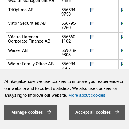
Wealth Management AB
7456
TriOptima AB
556584-
9758
Vator Securities AB
556795-
7260
Västra Hamnen
556660-
Corporate Finance AB
1182
Waizer AB
559018-
9303
Wictor Family Office AB
556984-
3567
Wilton Row Capital AB
559061-
At riksgalden.se, we use cookies to improve your experience on
1967
our website and to collect statistics. We also use cookies for
analyzing to improve our website.
More about cookies.
Manage cookies
Accept all cookies
Please share