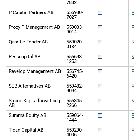
7832
P Capital Partners AB
556930-
7027
Proxy P Management AB
559083-
9014
Quartile Fonder AB
559020-
0134
Resscapital AB
556698-
1253
Revelop Management AB
556745-
6420
SEB Alternatives AB
559482-
9094
Strand Kapitalförvaltning
556345-
AB
2266
Summa Equity AB
559064-
1444
Tidan Capital AB
559290-
4006