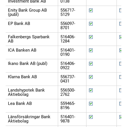
Investment Bank AB
0138
Enity Bank Group AB
556717-
(publ)
5129
EP Bank AB
556097-
8701
Falkenbergs Sparbank
516406-
AB
1284
ICA Banken AB
516401-
0190
Ikano Bank AB (publ)
516406-
0922
Klarna Bank AB
556737-
0431
Landshypotek Bank
556500-
Aktiebolag
2762
Lea Bank AB
559465-
8196
Länsförsäkringar Bank
516401-
Aktiebolag
9878