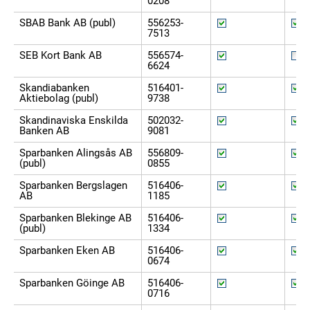
0208
SBAB Bank AB (publ)
556253-
7513
SEB Kort Bank AB
556574-
6624
Skandiabanken
516401-
Aktiebolag (publ)
9738
Skandinaviska Enskilda
502032-
Banken AB
9081
Sparbanken Alingsås AB
556809-
(publ)
0855
Sparbanken Bergslagen
516406-
AB
1185
Sparbanken Blekinge AB
516406-
(publ)
1334
Sparbanken Eken AB
516406-
0674
Sparbanken Göinge AB
516406-
0716