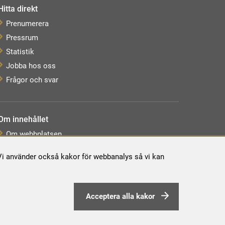
Hitta direkt
Prenumerera
Pressrum
Statistik
Jobba hos oss
Frågor och svar
Om innehållet
Om webbplatsen
Webbkarta
. Vi använder också kakor för webbanalys så vi kan
Tillgänglighetsredogörelse
Behandling av personuppgifter
Acceptera alla kakor