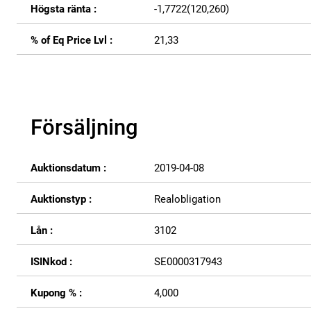
Högsta ränta :
-1,7722(120,260)
% of Eq Price Lvl :
21,33
Försäljning
Auktionsdatum :
2019-04-08
Auktionstyp :
Realobligation
Lån :
3102
ISINkod :
SE0000317943
Kupong % :
4,000