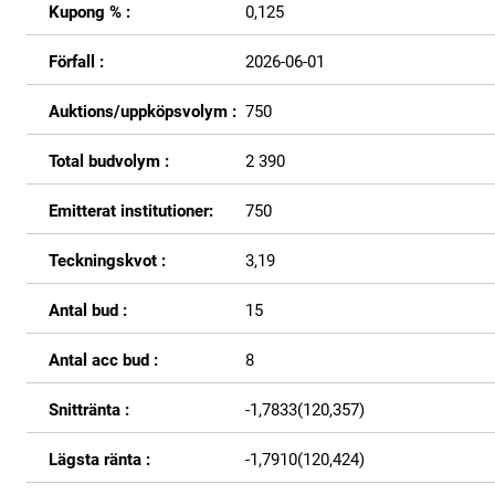
Kupong % :
0,125
Förfall :
2026-06-01
Auktions/uppköpsvolym :
750
Total budvolym :
2 390
Emitterat institutioner:
750
Teckningskvot :
3,19
Antal bud :
15
Antal acc bud :
8
Snittränta :
-1,7833(120,357)
Lägsta ränta :
-1,7910(120,424)