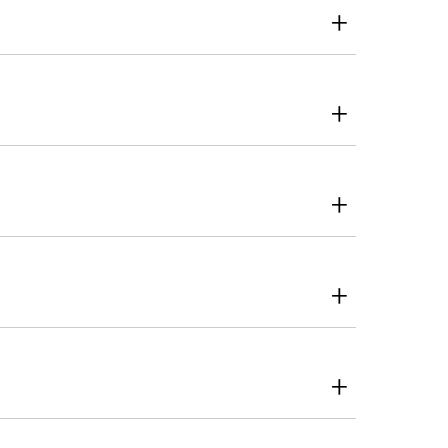
+
+
+
+
+