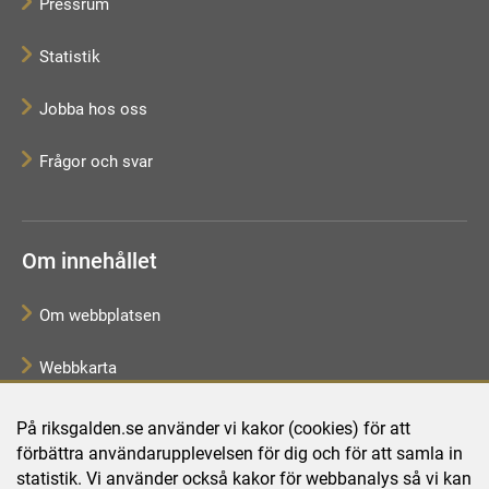
Pressrum
Statistik
Jobba hos oss
Frågor och svar
Om innehållet
Om webbplatsen
Webbkarta
Tillgänglighetsredogörelse
På riksgalden.se använder vi kakor (cookies) för att
förbättra användarupplevelsen för dig och för att samla in
Behandling av personuppgifter
statistik. Vi använder också kakor för webbanalys så vi kan