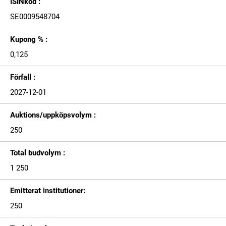
ISINkod :
SE0009548704
Kupong % :
0,125
Förfall :
2027-12-01
Auktions/uppköpsvolym :
250
Total budvolym :
1 250
Emitterat institutioner:
250