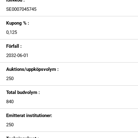
ISINkod :
SE0007045745
Kupong % :
0,125
Förfall :
2032-06-01
Auktions/uppköpsvolym :
250
Total budvolym :
840
Emitterat institutioner:
250