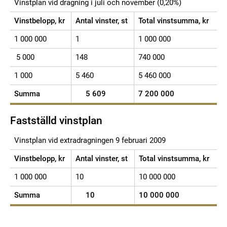
Vinstplan vid dragning i juli och november (0,20%)
Vinstbelopp, kr
Antal vinster, st
Total vinstsumma, kr
1 000 000
1
1 000 000
5 000
148
740 000
1 000
5 460
5 460 000
Summa
5 609
7 200 000
Fastställd vinstplan
Vinstplan vid extradragningen 9 februari 2009
Vinstbelopp, kr
Antal vinster, st
Total vinstsumma, kr
1 000 000
10
10 000 000
Summa
10
10 000 000