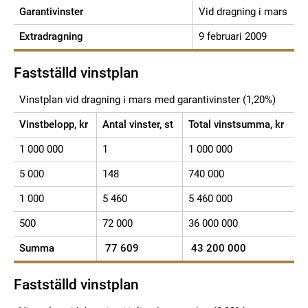
Garantivinster
Vid dragning i mars
Extradragning
9 februari 2009
Fastställd vinstplan
Vinstplan vid dragning i mars med garantivinster (1,20%)
Vinstbelopp, kr
Antal vinster, st
Total vinstsumma, kr
1 000 000
1
1 000 000
5 000
148
740 000
1 000
5 460
5 460 000
500
72 000
36 000 000
Summa
77 609
43 200 000
Fastställd vinstplan