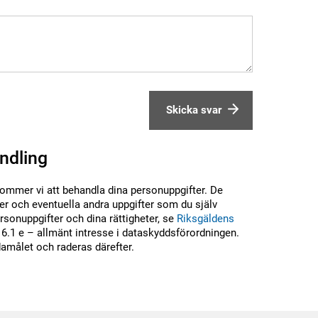
Skicka svar
ndling
kommer vi att behandla dina personuppgifter. De
r och eventuella andra uppgifter som du själv
sonuppgifter och dina rättigheter, se
Riksgäldens
6.1 e – allmänt intresse i dataskyddsförordningen.
damålet och raderas därefter.