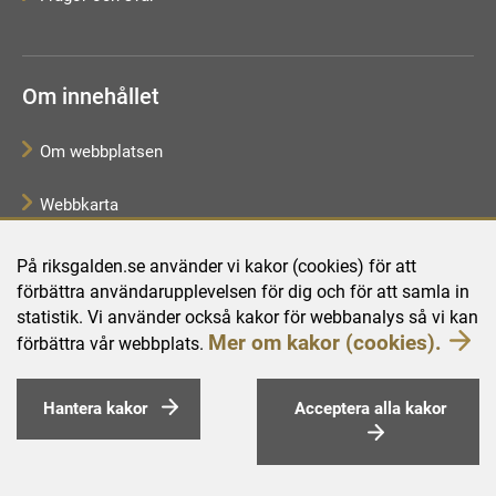
Om innehållet
Om webbplatsen
Webbkarta
Tillgänglighetsredogörelse
På riksgalden.se använder vi kakor (cookies) för att
förbättra användarupplevelsen för dig och för att samla in
Behandling av personuppgifter
statistik. Vi använder också kakor för webbanalys så vi kan
Mer om kakor (cookies).
förbättra vår webbplats.
Hantera kakor
Acceptera alla kakor