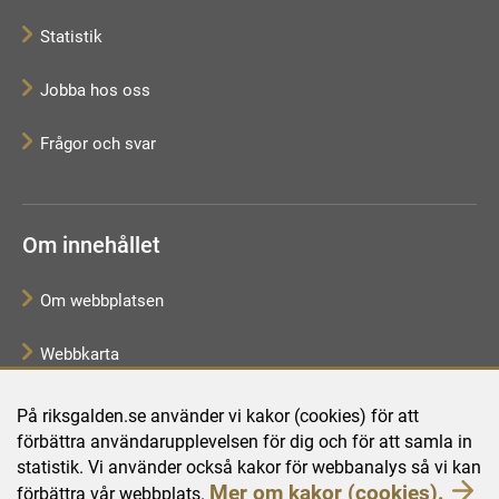
Statistik
Jobba hos oss
Frågor och svar
Om innehållet
Om webbplatsen
Webbkarta
Tillgänglighetsredogörelse
På riksgalden.se använder vi kakor (cookies) för att
förbättra användarupplevelsen för dig och för att samla in
Behandling av personuppgifter
statistik. Vi använder också kakor för webbanalys så vi kan
Mer om kakor (cookies).
förbättra vår webbplats.