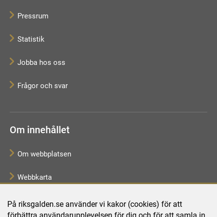
Pressrum
Statistik
Jobba hos oss
Frågor och svar
Om innehållet
Om webbplatsen
Webbkarta
Tillgänglighetsredogörelse
På riksgalden.se använder vi kakor (cookies) för att
förbättra användarupplevelsen för dig och för att samla in