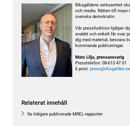
Riksgäldens verksamhet ska
och media. Rätten till insyn
svenska demokratin.
Vår pressfunktion hjälper di
snabbt och enkelt får svar p
dig med material, besvara ö
kommande publiceringar.
Mats Lilja, pressansvarig
Presstelefon: 08-613 47 01
E-post:
press@riksgalden.s
Relaterat innehåll
Se tidigare publicerade MREL-rapporter