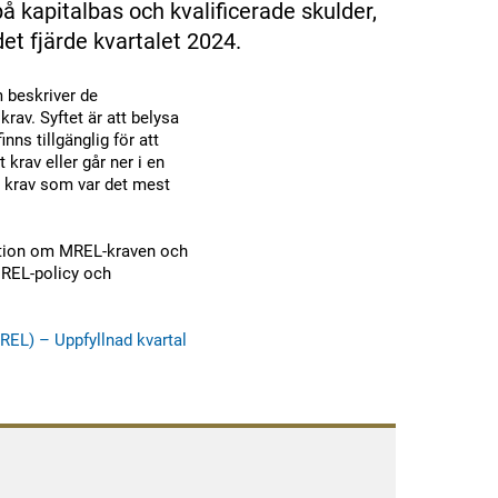
å kapitalbas och kvalificerade skulder,
et fjärde kvartalet 2024.
m beskriver de
rav. Syftet är att belysa
nns tillgänglig för att
 krav eller går ner i en
kt krav som var det mest
ation om MREL-kraven och
MREL-policy och
REL) – Uppfyllnad kvartal