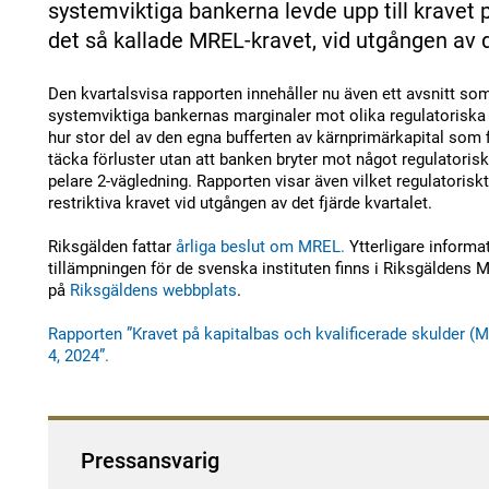
systemviktiga bankerna levde upp till kravet p
det så kallade MREL-kravet, vid utgången av d
Den kvartalsvisa rapporten innehåller nu även ett avsnitt so
systemviktiga bankernas marginaler mot olika regulatoriska k
hur stor del av den egna bufferten av kärnprimärkapital som fi
täcka förluster utan att banken bryter mot något regulatoriskt
pelare 2-vägledning. Rapporten visar även vilket regulatoris
restriktiva kravet vid utgången av det fjärde kvartalet.
Riksgälden fattar
årliga beslut om MREL.
Ytterligare inform
tillämpningen för de svenska instituten finns i Riksgäldens 
på
Riksgäldens webbplats
.
Rapporten ”Kravet på kapitalbas och kvalificerade skulder (M
4, 2024”.
Pressansvarig