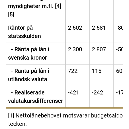
myndigheter m.fl. [4]
[5]
Räntor på
2 602
2 681
-80
statsskulden
- Ränta på lån i
2 300
2 807
-507
svenska kronor
- Ränta på lån i
722
115
607
utländsk valuta
- Realiserade
-421
-242
-179
valutakursdifferenser
[1] Nettolånebehovet motsvarar budgetsaldot
tecken.