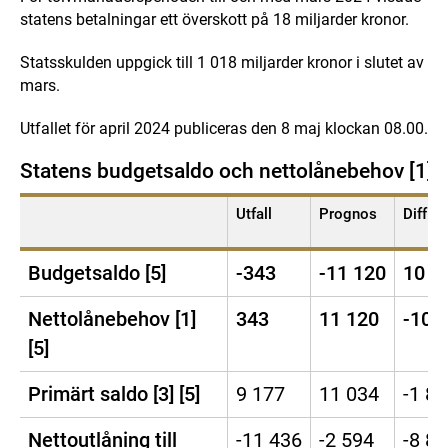
statens betalningar ett överskott på 18 miljarder kronor.
Statsskulden uppgick till 1 018 miljarder kronor i slutet av
mars.
Utfallet för april 2024 publiceras den 8 maj klockan 08.00.
Statens budgetsaldo och nettolånebehov [1] (
Utfall
Prognos
Diff.
Budgetsaldo [5]
-343
-11 120
10 7
Nettolånebehov [1]
343
11 120
-10 
[5]
Primärt saldo [3] [5]
9 177
11 034
-1 8
Nettoutlåning till
-11 436
-2 594
-8 8