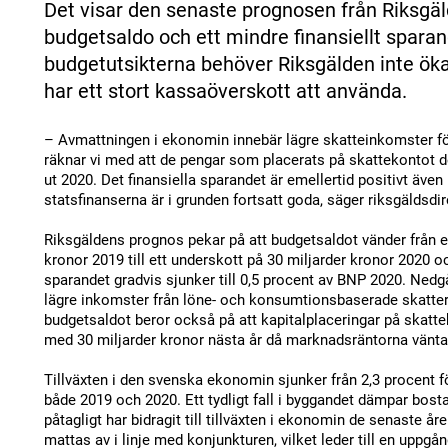
Det visar den senaste prognosen från Riksgä
budgetsaldo och ett mindre finansiellt spara
budgetutsikterna behöver Riksgälden inte öka
har ett stort kassaöverskott att använda.
– Avmattningen i ekonomin innebär lägre skatteinkomster f
räknar vi med att de pengar som placerats på skattekontot d
ut 2020. Det finansiella sparandet är emellertid positivt äve
statsfinanserna är i grunden fortsatt goda, säger riksgäldsdi
Riksgäldens prognos pekar på att budgetsaldot vänder från et
kronor 2019 till ett underskott på 30 miljarder kronor 2020 oc
sparandet gradvis sjunker till 0,5 procent av BNP 2020. Nedg
lägre inkomster från löne- och konsumtionsbaserade skatter
budgetsaldot beror också på att kapitalplaceringar på skat
med 30 miljarder kronor nästa år då marknadsräntorna vänt
Tillväxten i den svenska ekonomin sjunker från 2,3 procent för
både 2019 och 2020. Ett tydligt fall i byggandet dämpar bosta
påtagligt har bidragit till tillväxten i ekonomin de senaste 
mattas av i linje med konjunkturen, vilket leder till en uppgång