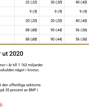
32 (
32
)
30 (
30
)
40 (
40
)
9 (
9
)
9 (
9
)
9 (
9
)
20 (
20
)
20 (
20
)
40 (
40
)
88 (
88
)
90 (
44
)
56 (
56
)
88 (
88
)
90 (
44
)
56 (
56
)
r ut 2020
 i år till 1 163 miljarder
sskulden något i kronor,
t den offentliga sektorns
 på 35 procent av BNP i