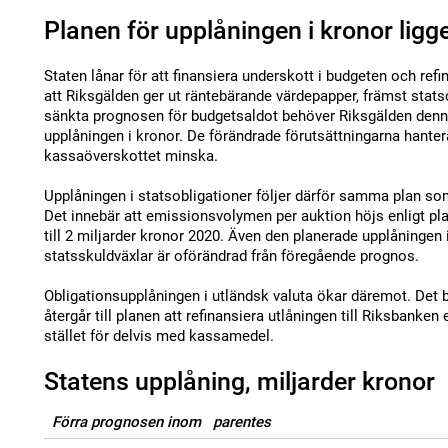
Planen för upplåningen i kronor ligge
Staten lånar för att finansiera underskott i budgeten och re
att Riksgälden ger ut räntebärande värdepapper, främst stats
sänkta prognosen för budgetsaldot behöver Riksgälden denn
upplåningen i kronor. De förändrade förutsättningarna hantera
kassaöverskottet minska.
Upplåningen i statsobligationer följer därför samma plan so
Det innebär att emissionsvolymen per auktion höjs enligt pla
till 2 miljarder kronor 2020. Även den planerade upplåningen 
statsskuldväxlar är oförändrad från föregående prognos.
Obligationsupplåningen i utländsk valuta ökar däremot. Det b
återgår till planen att refinansiera utlåningen till Riksbanken
stället för delvis med kassamedel.
Statens upplåning, miljarder kronor
Förra prognosen inom parentes