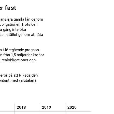
r fast
finansiera gamla lån genom
obligationer. Trots den
a gång inte öka
s i stället genom att låta
m i föregående prognos.
n från 1,5 miljarder kronor
i realobligationer och
eror på att Riksgälden
 enbart med valutalån i
2018
2019
2020