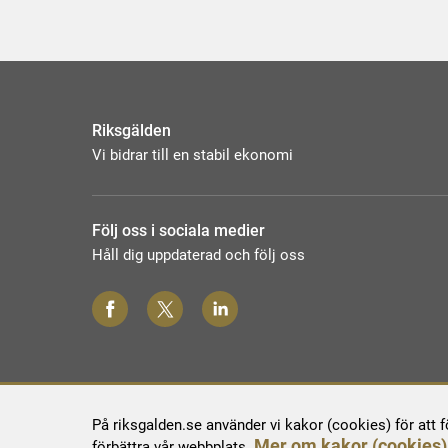
Riksgälden
Vi bidrar till en stabil ekonomi
Följ oss i sociala medier
Håll dig uppdaterad och följ oss
På riksgalden.se använder vi kakor (cookies) för att 
Mer om kakor (cookies)
förbättra vår webbplats.