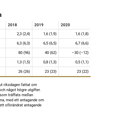
a
2018
2019
2020
2,3 (2,4)
1,6 (1,9)
1,6 (1,8)
6,3 (6,3)
6,5 (6,5)
6,7 (6,6)
80 (96)
40 (62)
–30 (–12)
1,3 (1,5)
0,8 (1,3)
0,5 (1,1)
26 (26)
23 (23)
23 (22)
ut riksdagen fattat om
och något högre utgifter.
som träffats mellan
erna, med ett antagande om
 ett oförändrat antagande