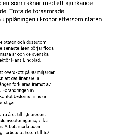
lden som räknar med ett sjunkande
nde. Trots de försämrade
 upplåningen i kronor eftersom staten
ör staten och dessutom
e senaste åren börjar flöda
n nästa år och de svenska
rektör Hans Lindblad.
t överskott på 40 miljarder
h att det finansiella
ången förklaras främst av
. Förändringen av
te­kontot bedöms minska
as stiga.
ra året till 1,6 procent
dsinvesteringarna, vilka
åren. Arbetsmarknaden
 i arbetslösheten till 6,7