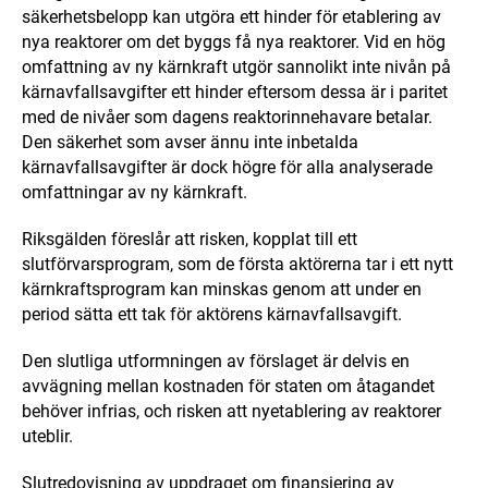
säkerhetsbelopp kan utgöra ett hinder för etablering av
nya reaktorer om det byggs få nya reaktorer. Vid en hög
omfattning av ny kärnkraft utgör sannolikt inte nivån på
kärnavfallsavgifter ett hinder eftersom dessa är i paritet
med de nivåer som dagens reaktorinnehavare betalar.
Den säkerhet som avser ännu inte inbetalda
kärnavfallsavgifter är dock högre för alla analyserade
omfattningar av ny kärnkraft.
Riksgälden föreslår att risken, kopplat till ett
slutförvarsprogram, som de första aktörerna tar i ett nytt
kärnkraftsprogram kan minskas genom att under en
period sätta ett tak för aktörens kärnavfallsavgift.
Den slutliga utformningen av förslaget är delvis en
avvägning mellan kostnaden för staten om åtagandet
behöver infrias, och risken att nyetablering av reaktorer
uteblir.
Slutredovisning av uppdraget om finansiering av