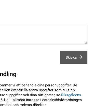
Skicka
ndling
kommer vi att behandla dina personuppgifter. De
r och eventuella andra uppgifter som du själv
sonuppgifter och dina rättigheter, se
Riksgäldens
6.1 e – allmänt intresse i dataskyddsförordningen.
damålet och raderas därefter.