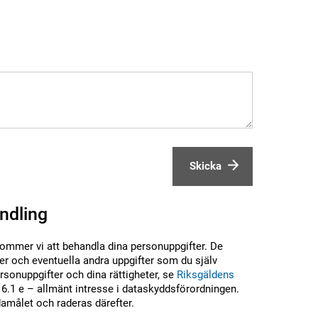
Skicka
ndling
kommer vi att behandla dina personuppgifter. De
r och eventuella andra uppgifter som du själv
sonuppgifter och dina rättigheter, se
Riksgäldens
6.1 e – allmänt intresse i dataskyddsförordningen.
damålet och raderas därefter.