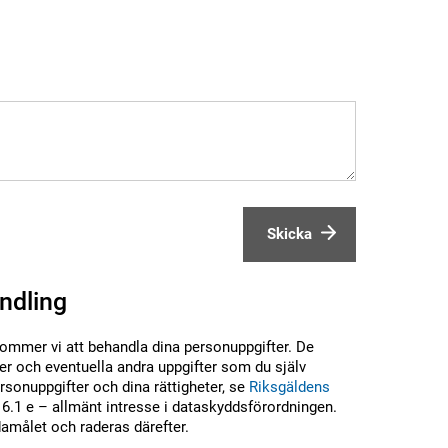
Skicka
ndling
kommer vi att behandla dina personuppgifter. De
r och eventuella andra uppgifter som du själv
sonuppgifter och dina rättigheter, se
Riksgäldens
6.1 e – allmänt intresse i dataskyddsförordningen.
damålet och raderas därefter.