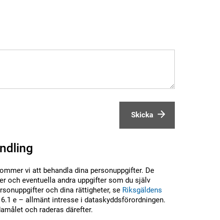
Skicka
ndling
kommer vi att behandla dina personuppgifter. De
r och eventuella andra uppgifter som du själv
sonuppgifter och dina rättigheter, se
Riksgäldens
6.1 e – allmänt intresse i dataskyddsförordningen.
damålet och raderas därefter.