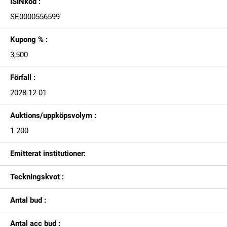
ISINkod :
SE0000556599
Kupong % :
3,500
Förfall :
2028-12-01
Auktions/uppköpsvolym :
1 200
Emitterat institutioner:
Teckningskvot :
Antal bud :
Antal acc bud :