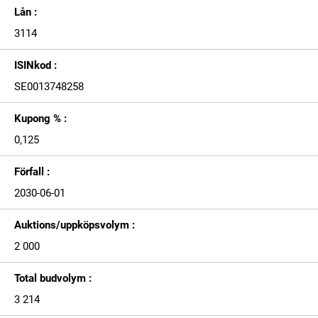
Lån :
3114
ISINkod :
SE0013748258
Kupong % :
0,125
Förfall :
2030-06-01
Auktions/uppköpsvolym :
2 000
Total budvolym :
3 214