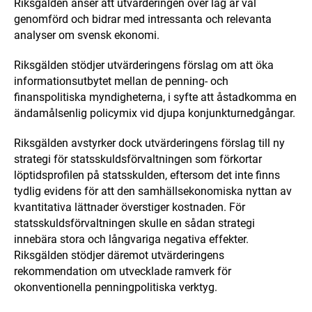
Riksgälden anser att utvärderingen över lag är väl
genomförd och bidrar med intressanta och relevanta
analyser om svensk ekonomi.
Riksgälden stödjer utvärderingens förslag om att öka
informationsutbytet mellan de penning- och
finanspolitiska myndigheterna, i syfte att åstadkomma en
ändamålsenlig policymix vid djupa konjunkturnedgångar.
Riksgälden avstyrker dock utvärderingens förslag till ny
strategi för statsskuldsförvaltningen som förkortar
löptidsprofilen på statsskulden, eftersom det inte finns
tydlig evidens för att den samhällsekonomiska nyttan av
kvantitativa lättnader överstiger kostnaden. För
statsskuldsförvaltningen skulle en sådan strategi
innebära stora och långvariga negativa effekter.
Riksgälden stödjer däremot utvärderingens
rekommendation om utvecklade ramverk för
okonventionella penningpolitiska verktyg.