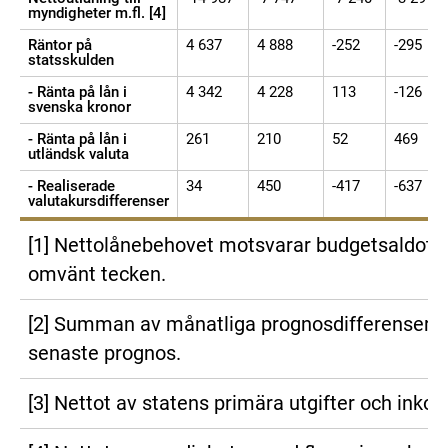
myndigheter m.fl. [4]
Räntor på
4 637
4 888
-252
-295
statsskulden
- Ränta på lån i
4 342
4 228
113
-126
svenska kronor
- Ränta på lån i
261
210
52
469
utländsk valuta
- Realiserade
34
450
-417
-637
valutakursdifferenser
[1] Nettolånebehovet motsvarar budgetsaldot
omvänt tecken.
[2] Summan av månatliga prognosdifferenser 
senaste prognos.
[3] Nettot av statens primära utgifter och inkom