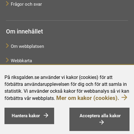
Frågor och svar
Om innehållet
Om webbplatsen
Webbkarta
Tillgänglighetsredogörelse
På riksgalden.se använder vi kakor (cookies) för att
förbättra användarupplevelsen för dig och för att samla in
Behandling av personuppgifter
statistik. Vi använder också kakor för webbanalys så vi kan
Mer om kakor (cookies).
förbättra vår webbplats.
Hantera kakor
Acceptera alla kakor