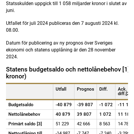
Statsskulden uppgick till 1 058 miljarder kronor i slutet av
juni.
Utfallet för juli 2024 publiceras den 7 augusti 2024 kl.
08.00.
Datum för publicering av ny prognos över Sveriges
ekonomi och statens upplåning är den 28 november
2024.
Statens budgetsaldo och nettolånebehov [1] (
kronor)
Utfall
Prognos
Diff.
Ack.
diff.[2]
Budgetsaldo
-40 879
-39 807
-1 072
-11 188
Nettolånebehov
40 879
39 807
1 072
11 188
Primärt saldo [3]
51 229
42 666
8 563
14 781
Nettoutlåning till
-14 987
-7 747
-7 240
-3 299