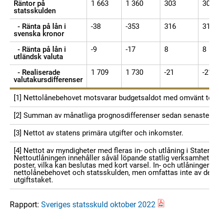
Räntor på
1 663
1 360
303
303
statsskulden
- Ränta på lån i
-38
-353
316
316
svenska kronor
- Ränta på lån i
-9
-17
8
8
utländsk valuta
- Realiserade
1 709
1 730
-21
-21
valutakursdifferenser
[1] Nettolånebehovet motsvarar budgetsaldot med omvänt tec
[2] Summan av månatliga prognosdifferenser sedan senaste p
[3] Nettot av statens primära utgifter och inkomster.
[4] Nettot av myndigheter med fleras in- och utlåning i Statens 
Nettoutlåningen innehåller såväl löpande statlig verksamhet som
poster, vilka kan beslutas med kort varsel. In- och utlåningen p
nettolånebehovet och statsskulden, men omfattas inte av det s
utgiftstaket.
Rapport:
Sveriges statsskuld oktober 2022