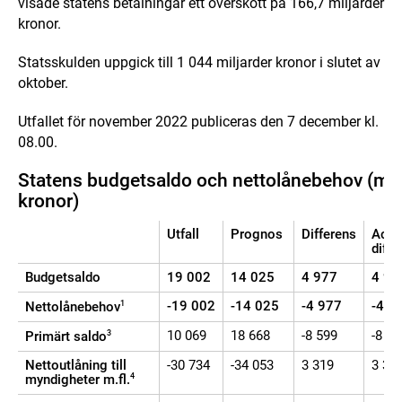
visade statens betalningar ett överskott på 166,7 miljarder
kronor.
Statsskulden uppgick till 1 044 miljarder kronor i slutet av
oktober.
Utfallet för november 2022 publiceras den 7 december kl.
08.00.
Statens budgetsaldo och nettolånebehov (mil
kronor)
Utfall
Prognos
Differens
Ack.
diff.
2
Budgetsaldo
19 002
14 025
4 977
4 97
-19 002
-14 025
-4 977
-4 9
Nettolånebehov
1
10 069
18 668
-8 599
-8 59
Primärt saldo
3
Nettoutlåning till
-30 734
-34 053
3 319
3 31
myndigheter m.fl.
4