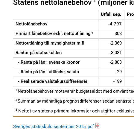
Statens nettolånebehov ¹ (miljoner k
Utfall sep.
Pro
Nettolånebehov
-4 797
Primärt lånebehov exkl. nettoutlåning ³
303
Nettoutlåning till myndigheter m.fl.
-2 069
Räntor på statsskulden
-3 031
- Ränta på lån i svenska kronor
-2 803
- Ränta på lån i utländsk valuta
-29
- Realiserade valutakursdifferenser
-199
1
Nettolånebehovet motsvarar budgetsaldot med omvänt te
2
Summan av månatliga prognosdifferenser sedan senaste p
3
Nettot av statens primära inkomster och utgifter exklusive 
Sveriges statsskuld september 2015, pdf