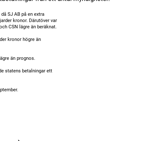
r då SJ AB på en extra
arder kronor. Därutöver var
 och CSN lägre än beräknat.
rder kronor högre än
lägre än prognos.
e statens betalningar ett
eptember.