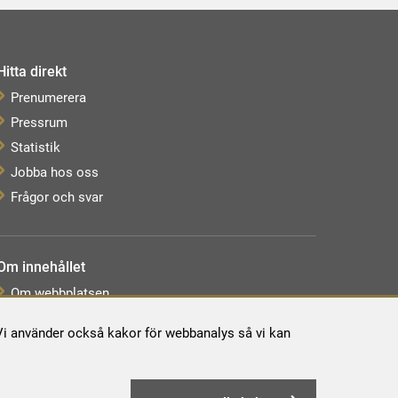
Hitta direkt
Prenumerera
Pressrum
Statistik
Jobba hos oss
Frågor och svar
Om innehållet
Om webbplatsen
Webbkarta
. Vi använder också kakor för webbanalys så vi kan
Tillgänglighetsredogörelse
Behandling av personuppgifter