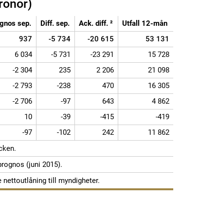
ronor)
gnos sep.
Diff. sep.
Ack. diff. ²
Utfall 12-mån
937
-5 734
-20 615
53 131
6 034
-5 731
-23 291
15 728
-2 304
235
2 206
21 098
-2 793
-238
470
16 305
-2 706
-97
643
4 862
10
-39
-415
-419
-97
-102
242
11 862
cken.
rognos (juni 2015).
nettoutlåning till myndigheter.