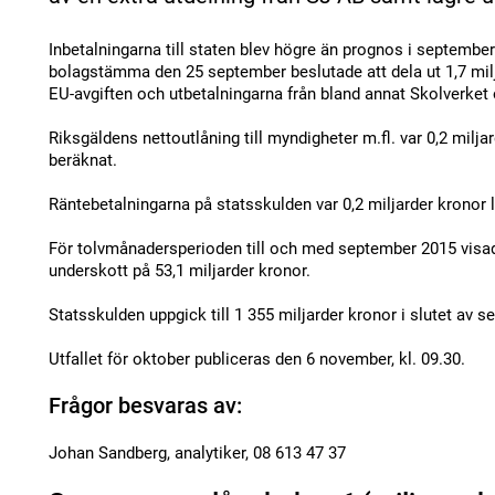
Inbetalningarna till staten blev högre än prognos i septembe
bolagstämma den 25 september beslutade att dela ut 1,7 milj
EU-avgiften och utbetalningarna från bland annat Skolverket
Riksgäldens nettoutlåning till myndigheter m.fl. var 0,2 milja
beräknat.
Räntebetalningarna på statsskulden var 0,2 miljarder kronor 
För tolvmånadersperioden till och med september 2015 visad
underskott på 53,1 miljarder kronor.
Statsskulden uppgick till 1 355 miljarder kronor i slutet av s
Utfallet för oktober publiceras den 6 november, kl. 09.30.
Frågor besvaras av:
Johan Sandberg, analytiker, 08 613 47 37