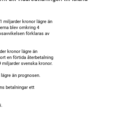
1 miljarder kronor lägre än
terna blev omkring 4
osavvikelsen förklaras av
rder kronor lägre än
jort en förtida återbetalning
9 miljarder svenska kronor.
r lägre än prognosen.
ns betalningar ett
i.