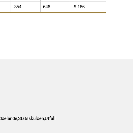
-354
646
-9 166
delande,Statsskulden,Utfall