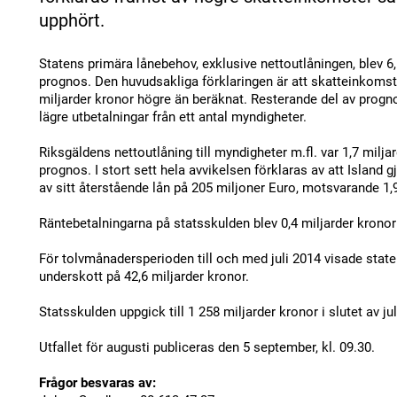
upphört.
Statens primära lånebehov, exklusive nettoutlåningen, blev 6,
prognos. Den huvudsakliga förklaringen är att skatteinkoms
miljarder kronor högre än beräknat. Resterande del av progn
lägre utbetalningar från ett antal myndigheter.
Riksgäldens nettoutlåning till myndigheter m.fl. var 1,7 milja
prognos. I stort sett hela avvikelsen förklaras av att Island g
av sitt återstående lån på 205 miljoner Euro, motsvarande 1,
Räntebetalningarna på statsskulden blev 0,4 miljarder krono
För tolvmånadersperioden till och med juli 2014 visade state
underskott på 42,6 miljarder kronor.
Statsskulden uppgick till 1 258 miljarder kronor i slutet av jul
Utfallet för augusti publiceras den 5 september, kl. 09.30.
Frågor besvaras av: