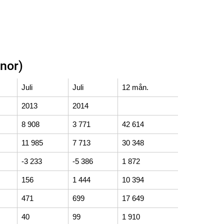
nor)
Juli
Juli
12 mån.
2013
2014
8 908
3 771
42 614
11 985
7 713
30 348
-3 233
-5 386
1 872
156
1 444
10 394
471
699
17 649
40
99
1 910