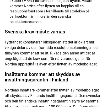
skulder
(MREL)
försämras till följd av flytten. Vidare
kommer Nordea efter flytten att kopplas till en
resolutionsfond som i förhållande till storleken på
banksektorn är mindre än den svenska
resolutionsreserven.
Svenska krav måste värnas
I yttrandet konstaterar Riksgälden att det är oklart hur
viktiga delar av den framtida resolutionsplaneringen och
tillsynen kommer att se ut. Riksgälden anser att det är
angeläget att de krav som för närvarande gäller för
Nordea upprätthålls även efter flytten av moderbolaget.
Insättarna kommer att skyddas av
insättningsgarantin i Finland
Nordeas insättare kommer efter flytten av moderbolaget
att skyddas av Finlands insättningsgaranti. Den svenska
och den finländska insättningsgarantin styrs av samma
EU-direktiv och motsvarar 100 000 euro. Det finns vissa