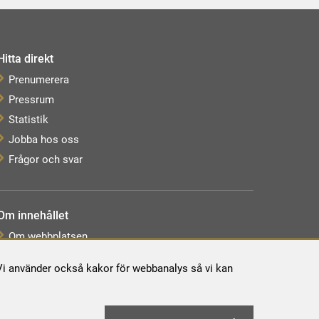
Hitta direkt
Prenumerera
Pressrum
Statistik
Jobba hos oss
Frågor och svar
Om innehållet
Om webbplatsen
Webbkarta
. Vi använder också kakor för webbanalys så vi kan
Tillgänglighetsredogörelse
Behandling av personuppgifter