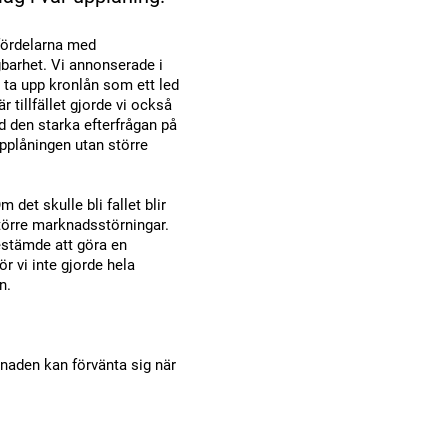
fördelarna med
ägbarhet. Vi annonserade i
t ta upp kronlån som ett led
r tillfället gjorde vi också
den starka efterfrågan på
pplåningen utan större
 det skulle bli fallet blir
större marknadsstörningar.
bestämde att göra en
r vi inte gjorde hela
n.
aden kan förvänta sig när