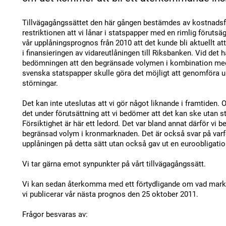
Tillvägagångssättet den här gången bestämdes av kostnads
restriktionen att vi lånar i statspapper med en rimlig föruts
vår upplåningsprognos från 2010 att det kunde bli aktuellt at
i finansieringen av vidareutlåningen till Riksbanken. Vid det hä
bedömningen att den begränsade volymen i kombination med 
svenska statspapper skulle göra det möjligt att genomföra u
störningar.
Det kan inte uteslutas att vi gör något liknande i framtiden. Om
det under förutsättning att vi bedömer att det kan ske utan 
Försiktighet är här ett ledord. Det var bland annat därför vi 
begränsad volym i kronmarknaden. Det är också svar på varfö
upplåningen på detta sätt utan också gav ut en euroobligatio
Vi tar gärna emot synpunkter på vårt tillvägagångssätt.
Vi kan sedan återkomma med ett förtydligande om vad markn
vi publicerar vår nästa prognos den 25 oktober 2011.
Frågor besvaras av: