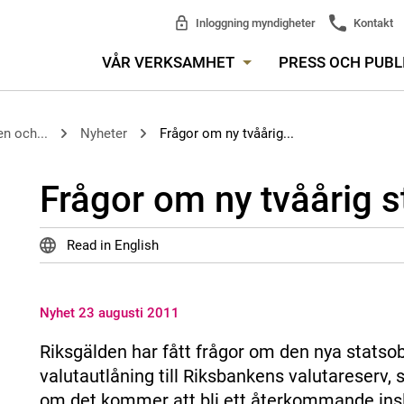
Inloggning myndigheter
Kontakt
VÅR VERKSAMHET
PRESS OCH PUBL
n och...
Nyheter
Frågor om ny tvåårig...
Frågor om ny tvåårig s
Read in English
Nyhet 23 augusti 2011
Riksgälden har fått frågor om den nya statsobl
valutautlåning till Riksbankens valutareserv,
om det kommer att bli ett återkommande insla