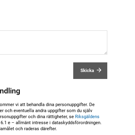
Skicka
ndling
kommer vi att behandla dina personuppgifter. De
r och eventuella andra uppgifter som du själv
sonuppgifter och dina rättigheter, se
Riksgäldens
6.1 e – allmänt intresse i dataskyddsförordningen.
damålet och raderas därefter.