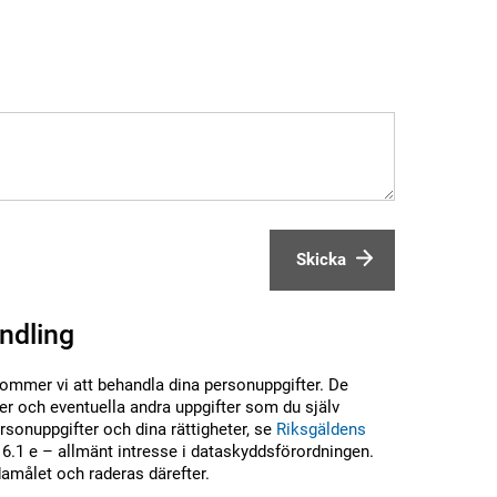
Skicka
ndling
kommer vi att behandla dina personuppgifter. De
r och eventuella andra uppgifter som du själv
sonuppgifter och dina rättigheter, se
Riksgäldens
6.1 e – allmänt intresse i dataskyddsförordningen.
damålet och raderas därefter.