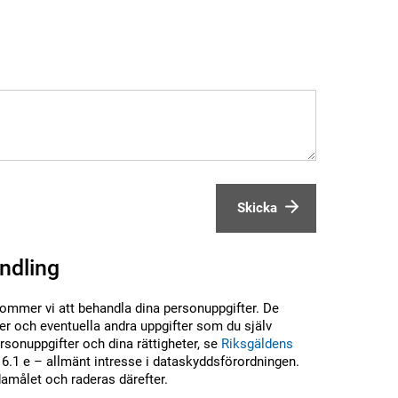
Skicka
ndling
kommer vi att behandla dina personuppgifter. De
r och eventuella andra uppgifter som du själv
sonuppgifter och dina rättigheter, se
Riksgäldens
6.1 e – allmänt intresse i dataskyddsförordningen.
damålet och raderas därefter.