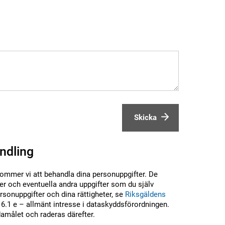
Skicka
ndling
kommer vi att behandla dina personuppgifter. De
r och eventuella andra uppgifter som du själv
sonuppgifter och dina rättigheter, se
Riksgäldens
6.1 e – allmänt intresse i dataskyddsförordningen.
damålet och raderas därefter.