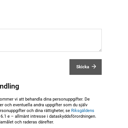
Skicka
ndling
kommer vi att behandla dina personuppgifter. De
r och eventuella andra uppgifter som du själv
sonuppgifter och dina rättigheter, se
Riksgäldens
6.1 e – allmänt intresse i dataskyddsförordningen.
damålet och raderas därefter.