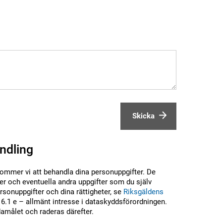
Skicka
ndling
kommer vi att behandla dina personuppgifter. De
r och eventuella andra uppgifter som du själv
sonuppgifter och dina rättigheter, se
Riksgäldens
6.1 e – allmänt intresse i dataskyddsförordningen.
damålet och raderas därefter.