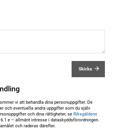
Skicka
ndling
kommer vi att behandla dina personuppgifter. De
r och eventuella andra uppgifter som du själv
sonuppgifter och dina rättigheter, se
Riksgäldens
6.1 e – allmänt intresse i dataskyddsförordningen.
damålet och raderas därefter.