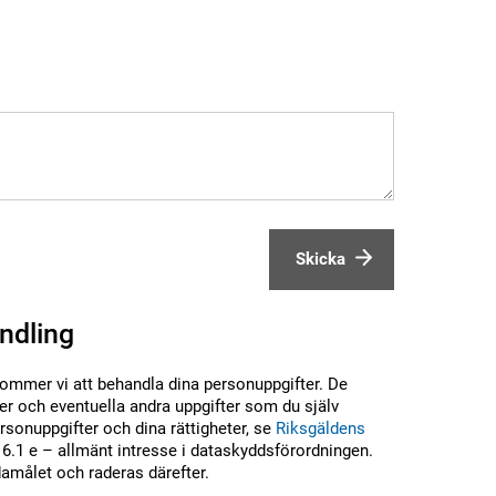
Skicka
ndling
kommer vi att behandla dina personuppgifter. De
r och eventuella andra uppgifter som du själv
sonuppgifter och dina rättigheter, se
Riksgäldens
6.1 e – allmänt intresse i dataskyddsförordningen.
damålet och raderas därefter.