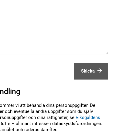
Skicka
ndling
kommer vi att behandla dina personuppgifter. De
r och eventuella andra uppgifter som du själv
sonuppgifter och dina rättigheter, se
Riksgäldens
6.1 e – allmänt intresse i dataskyddsförordningen.
damålet och raderas därefter.