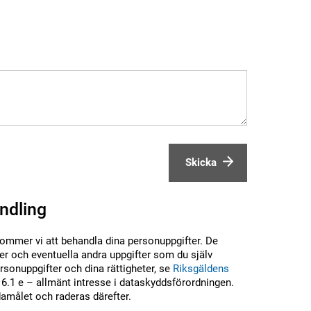
Skicka
ndling
kommer vi att behandla dina personuppgifter. De
r och eventuella andra uppgifter som du själv
sonuppgifter och dina rättigheter, se
Riksgäldens
6.1 e – allmänt intresse i dataskyddsförordningen.
damålet och raderas därefter.