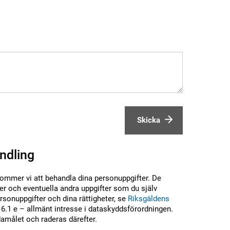
Skicka
ndling
kommer vi att behandla dina personuppgifter. De
r och eventuella andra uppgifter som du själv
sonuppgifter och dina rättigheter, se
Riksgäldens
6.1 e – allmänt intresse i dataskyddsförordningen.
damålet och raderas därefter.