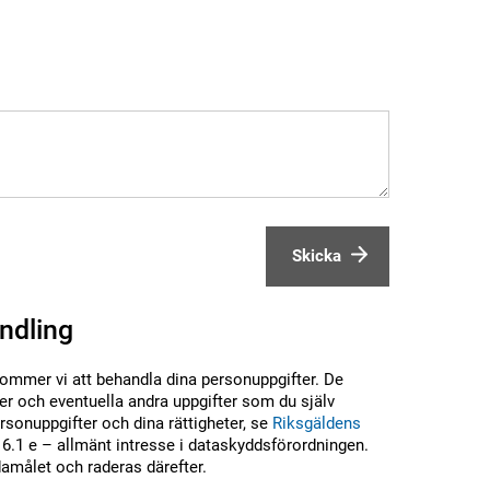
Skicka
ndling
kommer vi att behandla dina personuppgifter. De
r och eventuella andra uppgifter som du själv
sonuppgifter och dina rättigheter, se
Riksgäldens
6.1 e – allmänt intresse i dataskyddsförordningen.
damålet och raderas därefter.