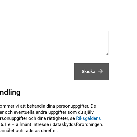
Skicka
ndling
kommer vi att behandla dina personuppgifter. De
r och eventuella andra uppgifter som du själv
sonuppgifter och dina rättigheter, se
Riksgäldens
6.1 e – allmänt intresse i dataskyddsförordningen.
damålet och raderas därefter.