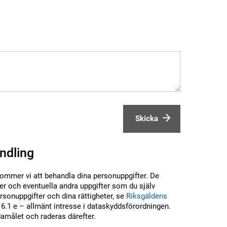
Skicka
ndling
kommer vi att behandla dina personuppgifter. De
r och eventuella andra uppgifter som du själv
sonuppgifter och dina rättigheter, se
Riksgäldens
6.1 e – allmänt intresse i dataskyddsförordningen.
damålet och raderas därefter.