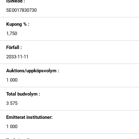
ISINkod :
SE0017830730
Kupong % :
1,750
Förfall :
2033-11-11
Auktions/uppköpsvolym :
1 000
Total budvolym :
3 575
Emitterat institutioner:
1 000