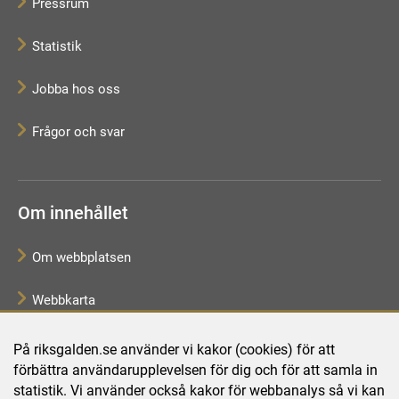
Pressrum
Statistik
Jobba hos oss
Frågor och svar
Om innehållet
Om webbplatsen
Webbkarta
Tillgänglighetsredogörelse
På riksgalden.se använder vi kakor (cookies) för att
förbättra användarupplevelsen för dig och för att samla in
Behandling av personuppgifter
statistik. Vi använder också kakor för webbanalys så vi kan