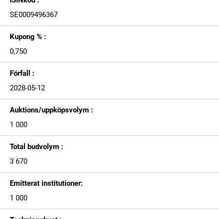
ISINkod :
SE0009496367
Kupong % :
0,750
Förfall :
2028-05-12
Auktions/uppköpsvolym :
1 000
Total budvolym :
3 670
Emitterat institutioner:
1 000