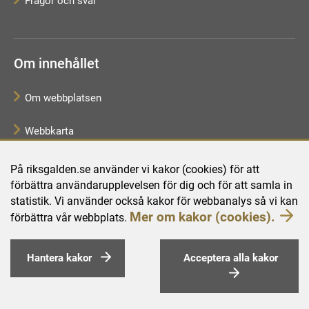
Frågor och svar
Om innehållet
Om webbplatsen
Webbkarta
Tillgänglighetsredogörelse
På riksgalden.se använder vi kakor (cookies) för att
förbättra användarupplevelsen för dig och för att samla in
Behandling av personuppgifter
statistik. Vi använder också kakor för webbanalys så vi kan
Mer om kakor (cookies).
förbättra vår webbplats.
Hantera kakor
Acceptera alla kakor