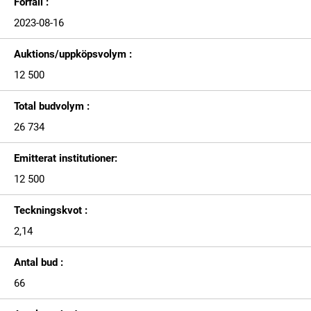
Förfall :
2023-08-16
Auktions/uppköpsvolym :
12 500
Total budvolym :
26 734
Emitterat institutioner:
12 500
Teckningskvot :
2,14
Antal bud :
66