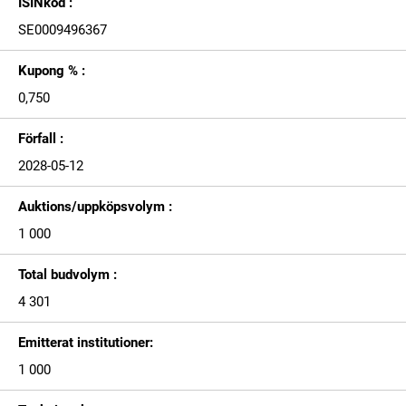
ISINkod :
SE0009496367
Kupong % :
0,750
Förfall :
2028-05-12
Auktions/uppköpsvolym :
1 000
Total budvolym :
4 301
Emitterat institutioner:
1 000