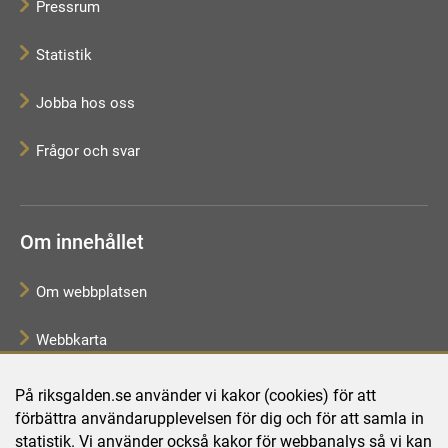
Pressrum
Statistik
Jobba hos oss
Frågor och svar
Om innehållet
Om webbplatsen
Webbkarta
Tillgänglighetsredogörelse
På riksgalden.se använder vi kakor (cookies) för att
förbättra användarupplevelsen för dig och för att samla in
Behandling av personuppgifter
statistik. Vi använder också kakor för webbanalys så vi kan