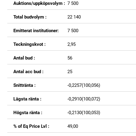
Auktions/uppköpsvolym :
7 500
Total budvolym :
22 140
Emitterat institutioner:
7 500
Teckningskvot :
2,95
Antal bud :
56
Antal acc bud :
25
Snittränta :
-0,2257(100,056)
Lägsta ränta :
-0,2910(100,072)
Högsta ränta :
-0,2130(100,053)
% of Eq Price Lvl :
49,00