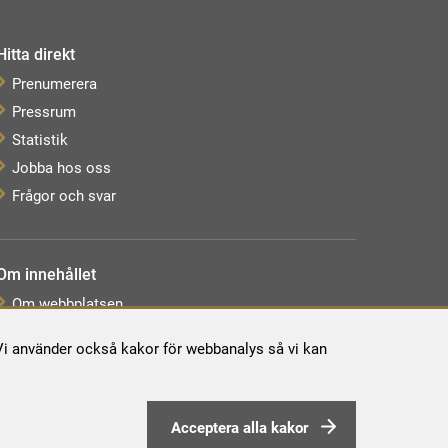
Hitta direkt
Prenumerera
Pressrum
Statistik
Jobba hos oss
Frågor och svar
Om innehållet
Om webbplatsen
Webbkarta
. Vi använder också kakor för webbanalys så vi kan
Tillgänglighetsredogörelse
Behandling av personuppgifter
Acceptera alla kakor