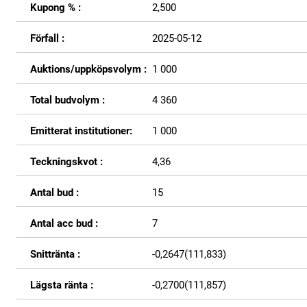
Kupong % :
2,500
Förfall :
2025-05-12
Auktions/uppköpsvolym :
1 000
Total budvolym :
4 360
Emitterat institutioner:
1 000
Teckningskvot :
4,36
Antal bud :
15
Antal acc bud :
7
Snittränta :
-0,2647(111,833)
Lägsta ränta :
-0,2700(111,857)