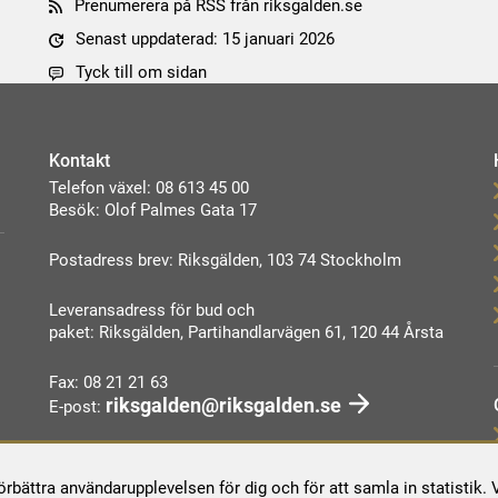
Prenumerera på RSS från riksgalden.se
Senast uppdaterad: 15 januari 2026
Tyck till om sidan
Kontakt
Telefon växel: 08 613 45 00
Besök: Olof Palmes Gata 17
Postadress brev: Riksgälden, 103 74 Stockholm
Leveransadress för bud och
paket: Riksgälden, Partihandlarvägen 61, 120 44 Årsta
Fax: 08 21 21 63
riksgalden@riksgalden.se
E-post:
Kontakta oss
förbättra användarupplevelsen för dig och för att samla in statistik