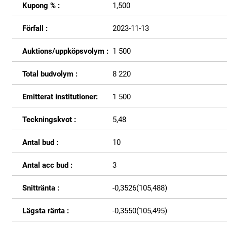
Kupong % :
1,500
Förfall :
2023-11-13
Auktions/uppköpsvolym :
1 500
Total budvolym :
8 220
Emitterat institutioner:
1 500
Teckningskvot :
5,48
Antal bud :
10
Antal acc bud :
3
Snittränta :
-0,3526(105,488)
Lägsta ränta :
-0,3550(105,495)