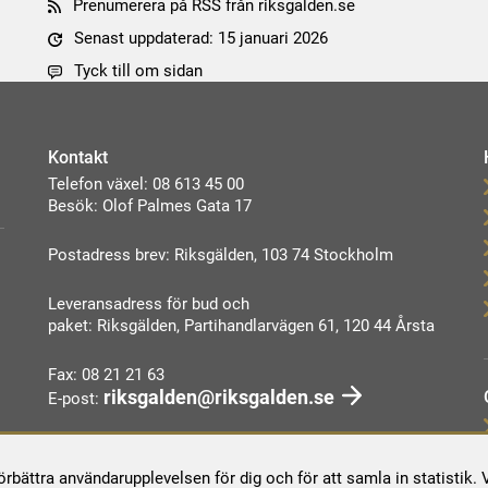
Prenumerera på RSS från riksgalden.se
Senast uppdaterad: 15 januari 2026
Tyck till om sidan
Kontakt
Telefon växel: 08 613 45 00
Besök: Olof Palmes Gata 17
Postadress brev: Riksgälden, 103 74 Stockholm
Leveransadress för bud och
paket: Riksgälden, Partihandlarvägen 61, 120 44 Årsta
Fax: 08 21 21 63
riksgalden@riksgalden.se
E-post:
Kontakta oss
förbättra användarupplevelsen för dig och för att samla in statistik