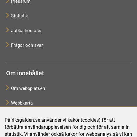
Pressrum
Statistik
Jobba hos oss
Frågor och svar
Om innehållet
Om webbplatsen
Webbkarta
Tillgänglighetsredogörelse
På riksgalden.se använder vi kakor (cookies) för att
förbättra användarupplevelsen för dig och för att samla in
Behandling av personuppgifter
statistik. Vi använder också kakor för webbanalys så vi kan