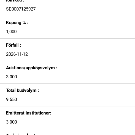
ISINkod :
SE0007125927
Kupong % :
1,000
Förfall :
2026-11-12
Auktions/uppköpsvolym :
3 000
Total budvolym :
9 550
Emitterat institutioner:
3 000