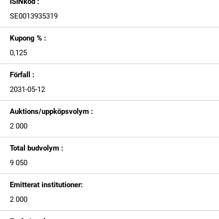
ISINkod :
SE0013935319
Kupong % :
0,125
Förfall :
2031-05-12
Auktions/uppköpsvolym :
2 000
Total budvolym :
9 050
Emitterat institutioner:
2 000