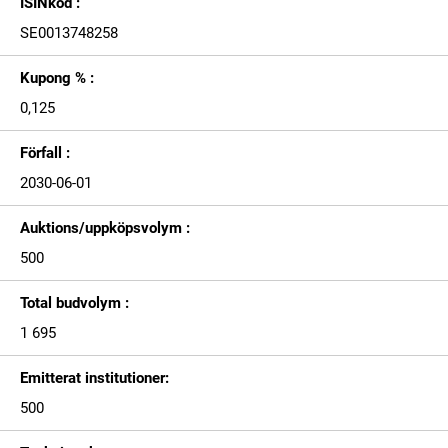
ISINkod :
SE0013748258
Kupong % :
0,125
Förfall :
2030-06-01
Auktions/uppköpsvolym :
500
Total budvolym :
1 695
Emitterat institutioner:
500