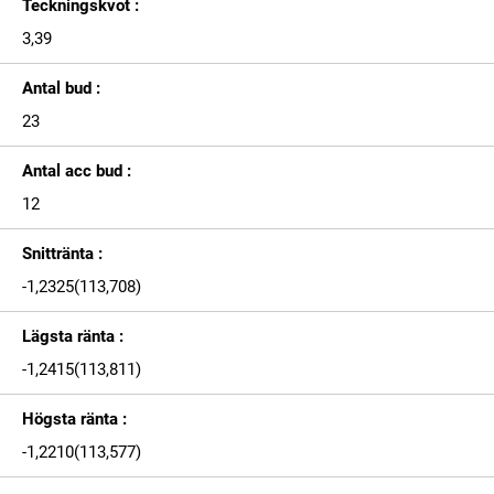
Teckningskvot :
3,39
Antal bud :
23
Antal acc bud :
12
Snittränta :
-1,2325(113,708)
Lägsta ränta :
-1,2415(113,811)
Högsta ränta :
-1,2210(113,577)