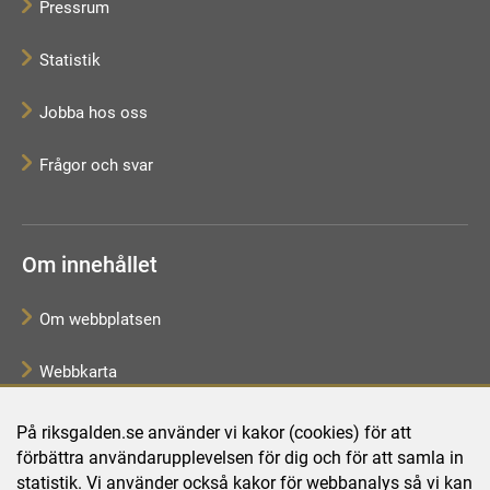
Pressrum
Statistik
Jobba hos oss
Frågor och svar
Om innehållet
Om webbplatsen
Webbkarta
Tillgänglighetsredogörelse
På riksgalden.se använder vi kakor (cookies) för att
förbättra användarupplevelsen för dig och för att samla in
Behandling av personuppgifter
statistik. Vi använder också kakor för webbanalys så vi kan