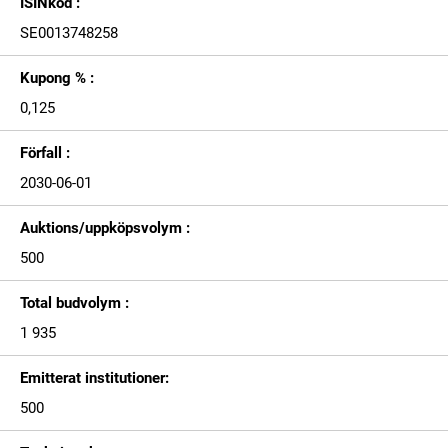
ISINkod :
SE0013748258
Kupong % :
0,125
Förfall :
2030-06-01
Auktions/uppköpsvolym :
500
Total budvolym :
1 935
Emitterat institutioner:
500