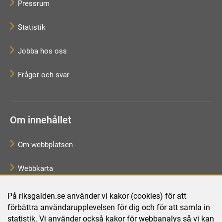
Pressrum
Statistik
Jobba hos oss
Frågor och svar
Om innehållet
Om webbplatsen
Webbkarta
Tillgänglighetsredogörelse
På riksgalden.se använder vi kakor (cookies) för att
förbättra användarupplevelsen för dig och för att samla in
Behandling av personuppgifter
statistik. Vi använder också kakor för webbanalys så vi kan