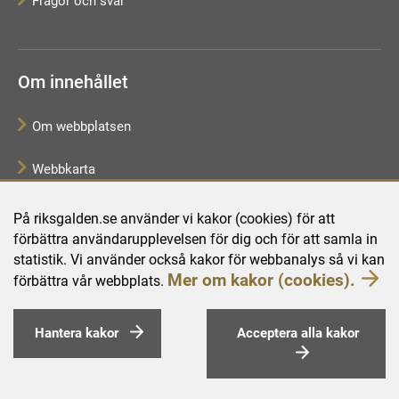
Frågor och svar
Om innehållet
Om webbplatsen
Webbkarta
Tillgänglighetsredogörelse
På riksgalden.se använder vi kakor (cookies) för att
förbättra användarupplevelsen för dig och för att samla in
Behandling av personuppgifter
statistik. Vi använder också kakor för webbanalys så vi kan
Mer om kakor (cookies).
förbättra vår webbplats.
Hantera kakor
Acceptera alla kakor