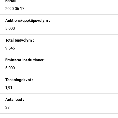
Förfall :
2020-06-17
Auktions/uppköpsvolym :
5 000
Total budvolym :
9 545
Emitterat institutioner:
5 000
Teckningskvot :
1,91
Antal bud :
38