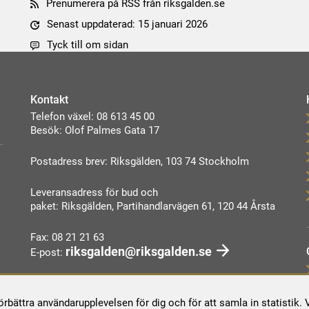
Prenumerera på RSS från riksgalden.se
Senast uppdaterad: 15 januari 2026
Tyck till om sidan
Kontakt
Telefon växel: 08 613 45 00
Besök: Olof Palmes Gata 17
Postadress brev: Riksgälden, 103 74 Stockholm
Leveransadress för bud och
paket: Riksgälden, Partihandlarvägen 61, 120 44 Årsta
Fax: 08 21 21 63
riksgalden@riksgalden.se
E-post:
Kontakta oss
förbättra användarupplevelsen för dig och för att samla in statistik