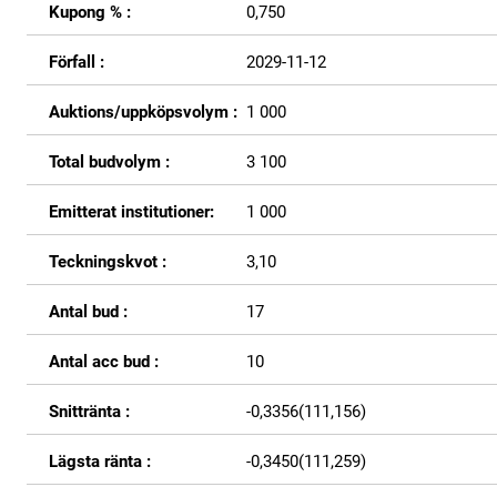
Kupong % :
0,750
Förfall :
2029-11-12
Auktions/uppköpsvolym :
1 000
Total budvolym :
3 100
Emitterat institutioner:
1 000
Teckningskvot :
3,10
Antal bud :
17
Antal acc bud :
10
Snittränta :
-0,3356(111,156)
Lägsta ränta :
-0,3450(111,259)